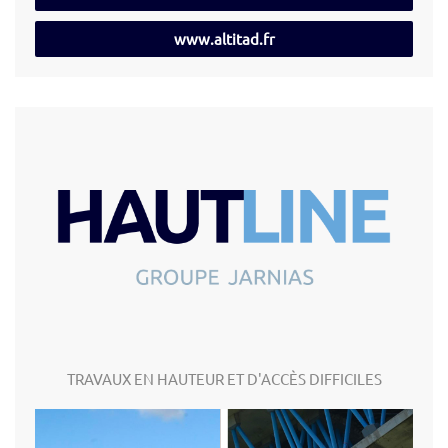
www.altitad.fr
TRAVAUX EN HAUTEUR ET D'ACCÈS DIFFICILES